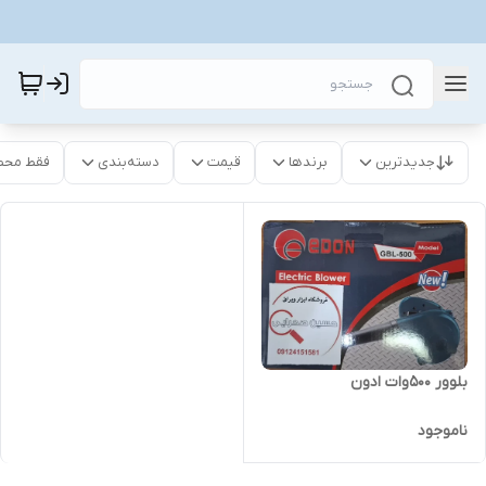
جدیدترین
برندها
قیمت
دسته‌بندی
فقط محص
بلوور 500وات ادون
ناموجود