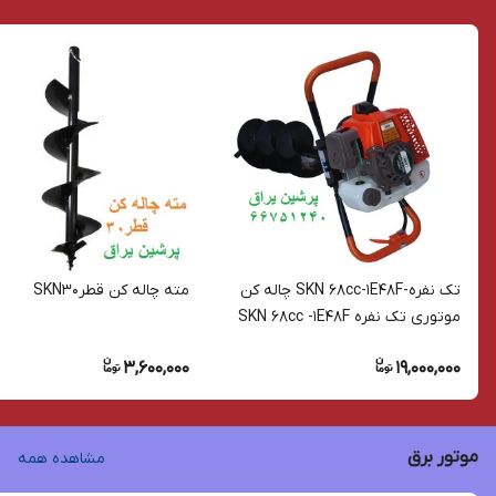
تک نفره-SKN 68cc-1E48F چاله کن
مته چاله کن قطرSKN30
موتوری تک نفره SKN 68cc -1E48F
3,600,000
19,000,000
موتور برق
مشاهده همه