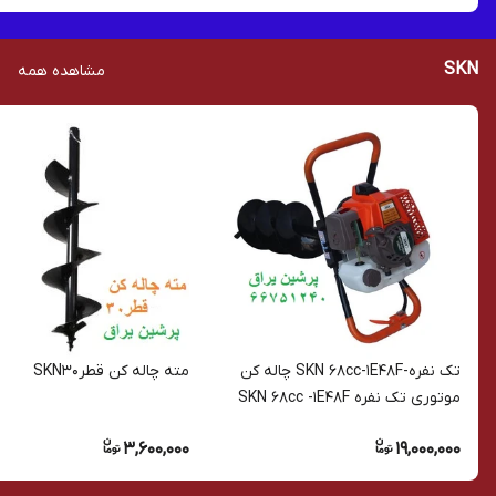
SKN
مشاهده همه
تک نفره-SKN 68cc-1E48F چاله کن
مته چاله کن قطرSKN30
موتوری تک نفره SKN 68cc -1E48F
3,600,000
19,000,000