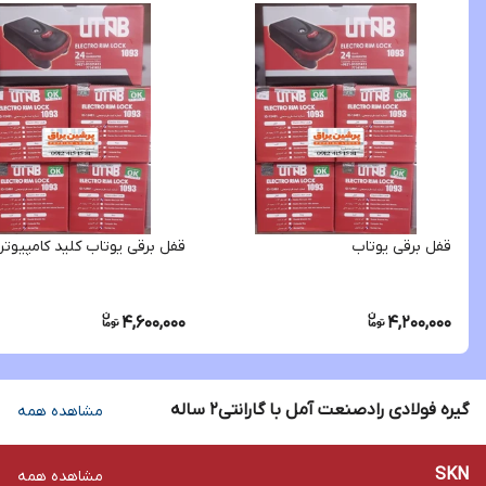
قفل برقی یوتاب
قفل برقی یوتاب کلید کامپیوت
4,600,000
4,200,000
گیره فولادی رادصنعت آمل با گارانتی2 ساله
مشاهده همه
SKN
مشاهده همه