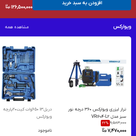
افزودن به سبد خرید
126,500,000
ویوارکس
مشاهده همه
تراز لیزری ویوارکس 360 درجه نور
دریل13 650وات کیت20پارچه
سبز مدل VR1604-L2
ویوارکس
9,583,000
22
%
7,470,000
ناموجود