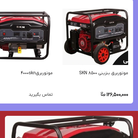
موتوربرق بنزینی SKN 8500
موتوربرق4000skn
126,500,000
تماس بگیرید