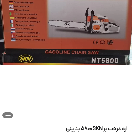
اره درخت بر5800SKN بنزینی