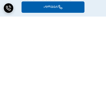
09124151581
برگشت به بالا
ارسال فوری و تحویل لحظه
ضمانت اصالت کالا
ای بعد ثبت سفارش