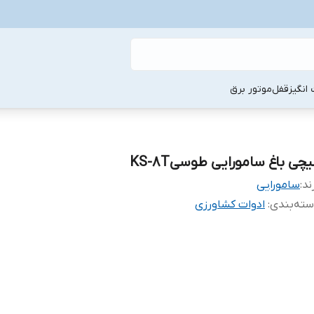
انگیز
قفل
موتور برق
چی باغ سامورایی طوسیKS-8T
ند:
سامورایی
ته‌بندی
:
ادوات کشاورزی