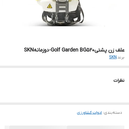
علف زن پشتیGolf Garden BG520-دوزمانهSKN
برند:
SKN
نظرات
دسته‌بندی
:
ادوات کشاورزی