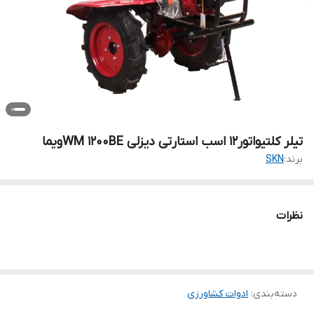
تیلر کلتیواتور12 اسب استارتی دیزلی WM 1200BEویما
برند:
SKN
نظرات
دسته‌بندی
:
ادوات کشاورزی