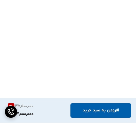
135,500,000
1
%
افزودن به سبد خرید
133,000,000