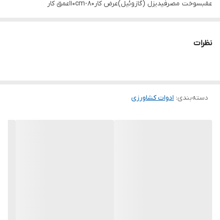
عقبسوخت مصرفیدیزل (گازوئیل)عرض کار80-110cmعمق کار
روتیواتوری15-30cmسایر امکاناتقابلیت نصب گاوآهن ، نهرکن ، دارای
شافت PTO
نظرات
دسته‌بندی
:
ادوات کشاورزی