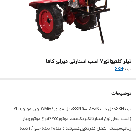
تیلر کلتیواتور7 اسب استارتی دیزلی کاما
برند:
SKN
توضیحات
برندSKNمدل دستگاهSKN 1100 AEمدل موتورWM178توان موتور7hp
(اسب بخار)نوع استارتالکتریکیحجم موتور297ccنوع موتورچهار
زمانهسیستم انتقال قدرتگیربکسیتعداد دنده2 دنده جلو / 1 دنده