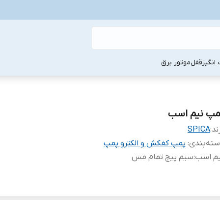
انگیز
قفل
موتور برق
مپ نیم اسب
ند:
SPICA
ته‌بندی
:
پمپ کفکش و الکترو پمپ
یم اسب
:
سیم پیچ تمام مس